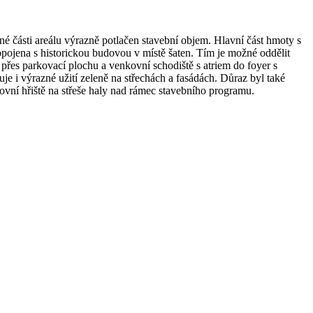
é části areálu výrazně potlačen stavební objem. Hlavní část hmoty s
opojena s historickou budovou v místě šaten. Tím je možné oddělit
přes parkovací plochu a venkovní schodiště s atriem do foyer s
e i výrazné užití zeleně na střechách a fasádách. Důraz byl také
ní hřiště na střeše haly nad rámec stavebního programu.