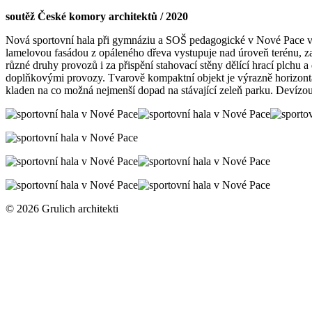
soutěž České komory architektů / 2020
Nová sportovní hala při gymnáziu a SOŠ pedagogické v Nové Pace využí
lamelovou fasádou z opáleného dřeva vystupuje nad úroveň terénu, za
různé druhy provozů i za přispění stahovací stěny dělící hrací plchu
doplňkovými provozy. Tvarově kompaktní objekt je výrazně horizontáln
kladen na co možná nejmenší dopad na stávající zeleň parku. Devízo
© 2026 Grulich architekti