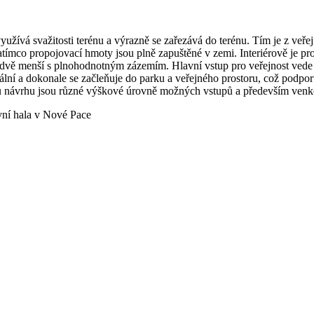
vá svažitosti terénu a výrazně se zařezává do terénu. Tím je z veřejn
tímco propojovací hmoty jsou plně zapuštěné v zemi. Interiérově je pr
 a dvě menší s plnohodnotným zázemím. Hlavní vstup pro veřejnost vede 
í a dokonale se začleňuje do parku a veřejného prostoru, což podporuj
u návrhu jsou různé výškové úrovně možných vstupů a především venkov